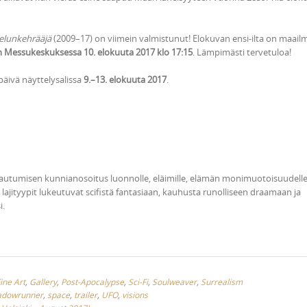
ielunkehrääjä
(2009–17) on viimein valmistunut! Elokuvan ensi-ilta on maail
n Messukeskuksessa 10. elokuuta 2017 klo 17:15
. Lämpimästi tervetuloa!
äivä näyttelysalissa
9.–13. elokuuta 2017
.
stautumisen kunnianosoitus luonnolle, eläimille, elämän monimuotoisuudelle
van lajityypit lukeutuvat scifistä fantasiaan, kauhusta runolliseen draamaan ja
i.
ine Art
,
Gallery
,
Post-Apocalypse
,
Sci-Fi
,
Soulweaver
,
Surrealism
adowrunner
,
space
,
trailer
,
UFO
,
visions