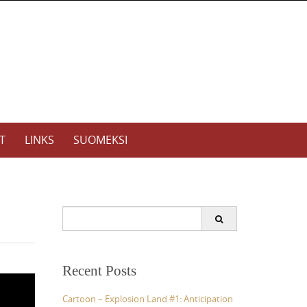
T
LINKS
SUOMEKSI
S
e
a
r
c
Recent Posts
h
f
Cartoon – Explosion Land #1: Anticipation