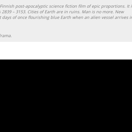
 Finnish post-apocalyptic science fiction film of epic proportions. It i
s 2839 – 3153. Cities of Earth are in ruins. Man is no more. New
 days of once flourishing blue Earth when an alien vessel arrives i
drama.