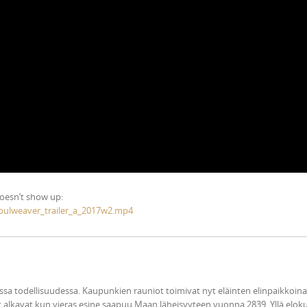
doesn’t show up:
oulweaver_trailer_a_2017w2.mp4
a todellisuudessa. Kaupunkien rauniot toimivat nyt eläinten elinpaikkoina
 alkavat kun vieras esine saapuu Maan läheisyyteen vuonna 2839. Yllä elok