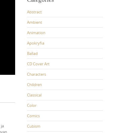
Abstract
Ambient
Animation
Apokryfia
Ballad
CD Cover Art
Characters
Children
Classical
Color
Comics
 ja
Cubism
uvan