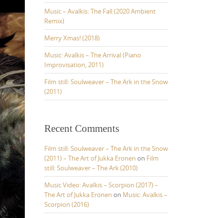
o
r
Music – Avalkis: The Fall (2020 Ambient
:
Remix)
Merry Xmas! (2018)
Music: Avalkis – The Arrival (Piano
Improvisation, 2011)
Film still: Soulweaver – The Ark in the Snow
(2011)
Recent Comments
Film still: Soulweaver – The Ark in the Snow
(2011) – The Art of Jukka Eronen
on
Film
still: Soulweaver – The Ark (2010)
Music Video: Avalkis – Scorpion (2017) –
The Art of Jukka Eronen
on
Music: Avalkis –
Scorpion (2016)