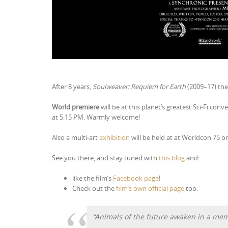
After 8 years,
Soulweaver: Requiem for Earth
(2009–17) the 
World premiere
will be at this planet’s greatest Sci-Fi conv
at 5:15 PM. Warmly welcome!
Also a multi-art
exhibition
will be held at at Worldcon 75 o
See you there, and stay tuned with
this blog
and:
like the film’s
Facebook page
!
Check out the
film’s own official page
too.
“Animals of the future awaken in a me