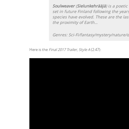
Soulweaver
(
Sielunkehrääjä
) is a poetic
set in future Finland following the year
species have evolved. These are the last
the proximity of Earth…
Genres: Sci-Fi/fantasy/mystery/nature/
Here is the
Final 2017 Trailer, Style A
(2:47):