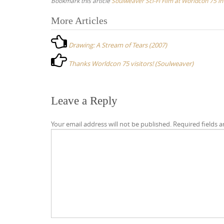
Bookmark this article
Soulweaver Sci-Fi Film at Worldcon 75 in
More Articles
P
o
Drawing: A Stream of Tears (2007)
s
Thanks Worldcon 75 visitors! (Soulweaver)
t
n
a
Leave a Reply
v
Your email address will not be published.
Required fields 
i
g
a
t
i
o
n