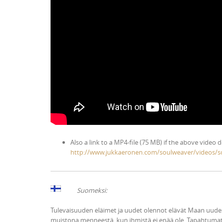
Also a link to a MP4-file (75 MB) if the above video 
http://www.jukkaeronen.com/soulweaver/videos/s
Suomeksi:
Tulevaisuuden eläimet ja uudet olennot elävät Maan uudess
muistona menneestä, kun ihmistä ei enää ole. Tapahtumat