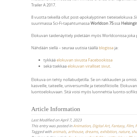
Trailer A 2017.
8 vuotta tekeillä ollut post-apokalyptinen tieteiselokuva
S
suurimassa Sci-Fi-tapahtumassa
Worldcon 75
:ssä
Helsingi
Elokuvan taidenäyttely pidetään myös Worldconissa joka p
Nähdään siellä – seuraa uutisia täällä
blogissa
ja:
tykkää
elokuvan sivusta Facebookissa
sekä tsekkaa
elokuvan viralliset sivut
.
Elokuva on tehty nollabudjetilla. Se on rakkauden ja omi
kasveille, taiteelle, universumille ja tieteisfiktiolle. Eloku
luontoelokuvaan. Sitä voisi myös luonnehtia luonto-scifiks
Article Information
Last Modified on April 7, 2023
This entry was posted in
Animation
,
Digital Art
,
Fantasy
,
Film
,
F
Tagged with
animals
,
arthouse
,
dreams
,
exhibition
,
nature
,
sh