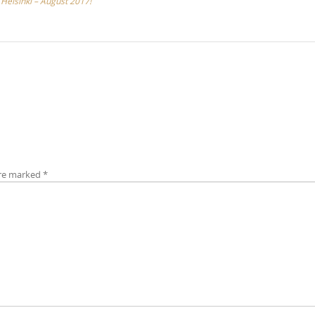
 Helsinki – August 2017!
are marked
*