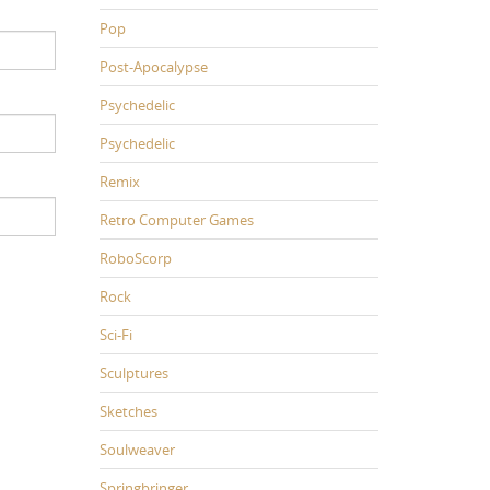
Pop
Post-Apocalypse
Psychedelic
Psychedelic
Remix
Retro Computer Games
RoboScorp
Rock
Sci-Fi
Sculptures
Sketches
Soulweaver
Springbringer