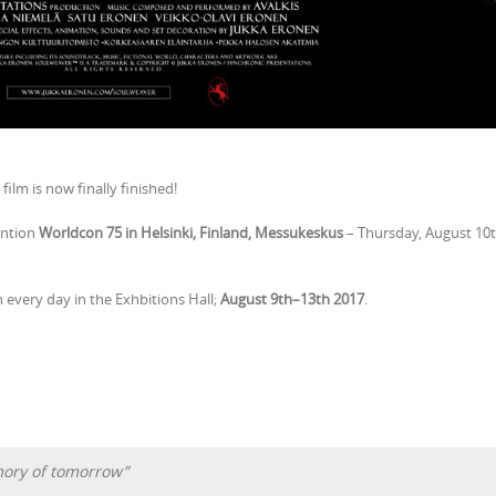
film is now finally finished!
ention
Worldcon 75 in Helsinki, Finland, Messukeskus
– Thursday, August 10
n every day in the Exhbitions Hall;
August 9th–13th 2017
.
mory of tomorrow”