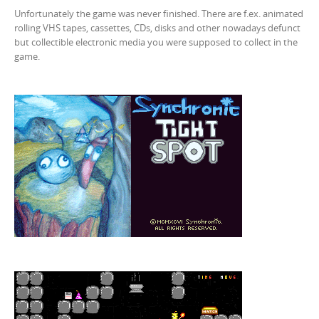
Unfortunately the game was never finished. There are f.ex. animated
rolling VHS tapes, cassettes, CDs, disks and other nowadays defunct
but collectible electronic media you were supposed to collect in the
game.