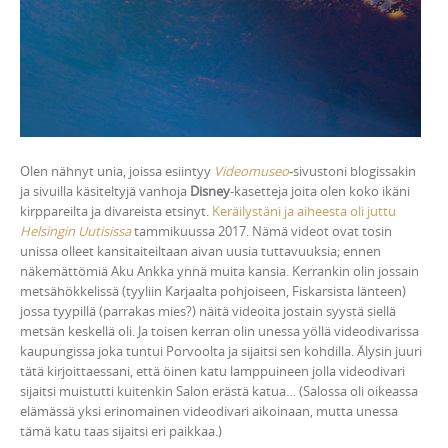
Olen nähnyt unia, joissa esiintyy
Videomuseo
-sivustoni blogissakin
ja sivuilla käsiteltyjä vanhoja
Disney
-kasetteja joita olen koko ikäni
kirppareilta ja divareista etsinyt.
Keräilystäni ja aiheesta oli juttu
Helsingin Uutisissa
tammikuussa 2017. Nämä videot ovat tosin
unissa olleet kansitaiteiltaan aivan uusia tuttavuuksia; ennen
näkemättömiä Aku Ankka ynnä muita kansia. Kerrankin olin jossain
metsähökkelissä (tyyliin Karjaalta pohjoiseen, Fiskarsista länteen)
jossa tyypillä (parrakas mies?) näitä videoita jostain syystä siellä
metsän keskellä oli. Ja toisen kerran olin unessa yöllä videodivarissa
kaupungissa joka tuntui Porvoolta ja sijaitsi sen kohdilla. Älysin juuri
tätä kirjoittaessani, että öinen katu lamppuineen jolla videodivari
sijaitsi muistutti kuitenkin Salon erästä katua… (Salossa oli oikeassa
elämässä yksi erinomainen videodivari aikoinaan, mutta unessa
tämä katu taas sijaitsi eri paikkaa.)