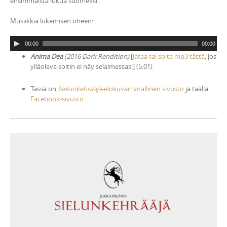
ensimmäistä lukua suomeksi.
Musiikkia lukemisen oheen:
A
00:00
00:00
u
Anima Dea
(2016 Dark Rendition)
[
lataa tai soita mp3 tästä
, jos
d
ylläoleva soitin ei näy selaimessasi] (5:01)
i
o
Tässä on
Sielunkehrääjä
-elokuvan virallinen sivusto
ja täällä
P
Facebook-sivusto
.
l
a
y
e
r