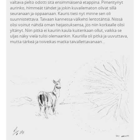
valtava pelto odotti sitä ensimmäisenä etappina. Pimentynyt
aurinko, himmeät tähdet ja jokin kuvailematon olivat sillä
seuranaan ja oppaanaan. Kauris tiesi nyt minne sen oli
suunnistettava. Taivaan kannessa välkehti lentotähtiä. Niissä
olisi voinut nähdä oman heijastuksensa, jos niin korkealle olisi
yltänyt. Niin pitkä ei kauriin kaula kuitenkaan ollut, vaikka se
uljas näky vielä tulisi olemaankin. Kauriilla oli pitkä ja uuvuttava,
mutta tärkeä ja toiveikas matka taivallettavanaan…