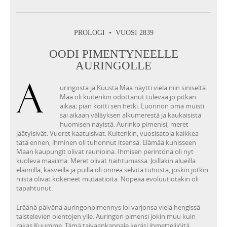
PROLOGI • VUOSI 2839
OODI PIMENTYNEELLE
AURINGOLLE
uringosta ja Kuusta Maa näytti vielä niin siniseltä.
Maa oli kuitenkin odottanut tulevaa jo pitkän
aikaa; pian koitti sen hetki. Luonnon oma muisti
sai aikaan väläyksen alkumerestä ja kaukaisista
huomisen näyistä. Aurinko pimenisi, meret
jäätyisivät. Vuoret kaatuisivat. Kuitenkin, vuosisatoja kaikkea
tätä ennen, ihminen oli tuhonnut itsensä. Elämää kuhisseen
Maan kaupungit olivat raunioina. Ihmisen perintönä oli nyt
kuoleva maailma. Meret olivat haihtumassa. Joillakin alueilla
eläimillä, kasveilla ja puilla oli onnea selvitä tuhosta, joskin jotkin
niistä olivat kokeneet mutaatioita. Nopeaa evoluutiotakin oli
tapahtunut.
Eräänä päivänä auringonpimennys loi varjonsa vielä hengissä
taistelevien olentojen ylle. Auringon pimensi jokin muu kuin
rakas Kuumme. Tämä taivaankappale keräsi ihmettelijöitä