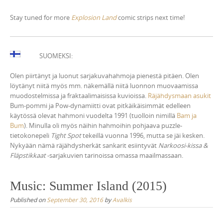
Stay tuned for more
Explosion Land
comic strips next time!
SUOMEKSI:
Olen piirtänyt ja luonut sarjakuvahahmoja pienestä pitäen. Olen
löytänyt niitä myös mm. näkemällä niitä luonnon muovaamissa
muodostelmissa ja fraktaalimaisissa kuvioissa.
Räjähdysmaan asukit
Bum-pommi ja Pow-dynamiitti ovat pitkäikäisimmät edelleen
käytössä olevat hahmoni vuodelta 1991 (tuolloin nimillä
Bam ja
Bum
). Minulla oli myös näihin hahmoihin pohjaava puzzle-
tietokonepeli
Tight Spot
tekeillä vuonna 1996, mutta se jäi kesken.
Nykyään nämä räjähdysherkät sankarit esiintyvät
Narkoosi-kissa &
Fläpstikkaat
-sarjakuvien tarinoissa omassa maailmassaan.
Music: Summer Island (2015)
Published on
September 30, 2016
by
Avalkis