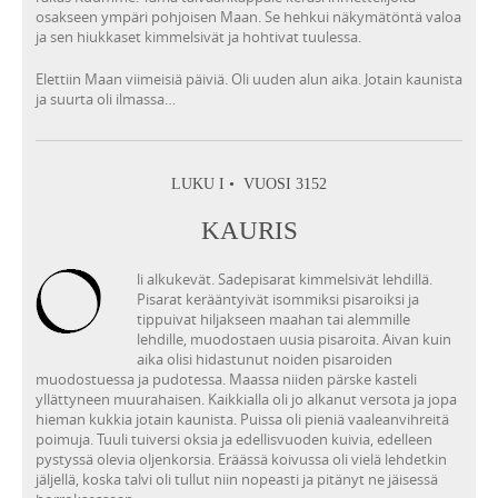
osakseen ympäri pohjoisen Maan. Se hehkui näkymätöntä valoa
ja sen hiukkaset kimmelsivät ja hohtivat tuulessa.
Elettiin Maan viimeisiä päiviä. Oli uuden alun aika. Jotain kaunista
ja suurta oli ilmassa…
LUKU I • VUOSI 3152
KAURIS
li alkukevät. Sadepisarat kimmelsivät lehdillä.
Pisarat kerääntyivät isommiksi pisaroiksi ja
tippuivat hiljakseen maahan tai alemmille
lehdille, muodostaen uusia pisaroita. Aivan kuin
aika olisi hidastunut noiden pisaroiden
muodostuessa ja pudotessa. Maassa niiden pärske kasteli
yllättyneen muurahaisen. Kaikkialla oli jo alkanut versota ja jopa
hieman kukkia jotain kaunista. Puissa oli pieniä vaaleanvihreitä
poimuja. Tuuli tuiversi oksia ja edellisvuoden kuivia, edelleen
pystyssä olevia oljenkorsia. Eräässä koivussa oli vielä lehdetkin
jäljellä, koska talvi oli tullut niin nopeasti ja pitänyt ne jäisessä