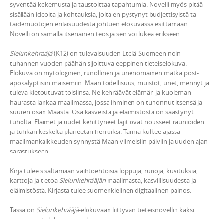
y
syventää kokemusta ja taustoittaa tapahtumia. Novelli myös pitää
e
sisällään ideoita ja kohtauksia, joita en pystynyt budjettisyistä tai
r
taidemuotojen erilaisuudesta johtuen elokuvassa esittämään.
Novelli on samalla itsenäinen teos ja sen voi lukea erikseen.
Sielunkehrääjä
(K12) on tulevaisuuden Etelä-Suomeen noin
tuhannen vuoden päähän sijoittuva eeppinen tieteiselokuva.
Elokuva on mytologinen, runollinen ja unenomainen matka post-
apokalyptisiin maisemiin. Maan todellisuus, muistot, unet, mennyt ja
tuleva kietoutuvat toisiinsa. Ne kehräävät elämän ja kuoleman
haurasta lankaa maailmassa, jossa ihminen on tuhonnut itsensä ja
suuren osan Maasta. Osa kasveista ja eläimistöstä on säästynyt
tuholta. Eläimet ja uudet kehittyneet lajit ovat nousseet raunioiden
ja tuhkan keskeltä planeetan herroiksi. Tarina kulkee ajassa
maailmankaikkeuden synnystä Maan viimeisiin päiviin ja uuden ajan
sarastukseen.
Kirja tulee sisältämään vaihtoehtoisia loppuja, runoja, kuvituksia,
karttoja ja tietoa
Sielunkehrääjän
maailmasta, kasvillisuudesta ja
eläimistöstä. Kirjasta tulee suomenkielinen digitaalinen painos.
Tässä on
Sielunkehrääjä
-elokuvaan liittyvän tieteisnovellin kaksi