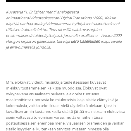
Kuvasarja “1. Enlightenment” analogisesta
animaatiosta/videoteoksestani Digital Transitions (2000). Keksin
käyttää vanhaa analogivideokameraa hyödykseni saavuttaakseni
tällaisen fraktaaliefektin. Teos oli esillä valokuvasarjoina
ensimmäisessä taidenäyttelyssä, jossa olin osallisena – Aniara 2000
Hangon kirjaston galleriassa, taiteilija
Eero Caseliuksen
inspiroivalla
ja elinvoimaisella johdolla.
Mm. elokuvat, videot, musiikki ja taide itsessään kuvaavat
mielikuvitustamme sen kaikissa muodoissa. Elokuvat ovat
nykypäivänä visuaalisesti huikeita ja aidoilta tuntuviin
maailmoihinsa upottavia kolmiulotteisia laaja-alaisia elämyksiä ja
kokemuksia, vaikka tekniikka ei vielä täydellistä olekaan. (Joskin
kuvallisen annin kustannuksella sisältö jättää mainstream-elokuvissa
usein valtavasti toivomisen varaa, mutta en siihen tässä
postauksessa sen enempää mene. Visuaalisen prameuden ja vankan
sisällöllisyyden ei kuitenkaan tarvitsisi missään nimessä olla