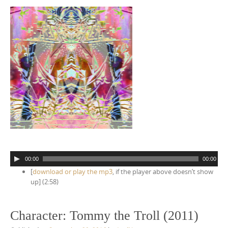
A
00:00
00:00
u
[
download or play the mp3
, if the player above doesn’t show
d
up] (2:58)
i
o
P
Character: Tommy the Troll (2011)
l
a