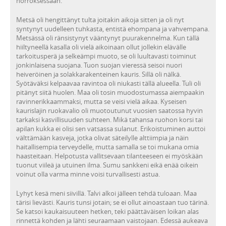
horroksessaan.
Metsä oli hengittänyt tulta joitakin aikoja sitten ja oli nyt
syntynyt uudelleen tuhkasta, entistä ehompana ja vahvempana.
Metsässä oli ränsistynyt vääntynyt puurakennelma. Kun tällä
hiiltyneellä kasalla oli vielä aikoinaan ollut jollekin elävälle
tarkoitusperä ja selkeämpi muoto, se oli luultavasti toiminut
jonkinlaisena suojana. Tuon suojan vieressä seisoi nuori
heiveröinen ja solakkarakenteinen kauris. Sillä oli nälkä.
Syötäväksi kelpaavaa ravintoa oli niukasti tällä alueella. Tuli oli
pitänyt siitä huolen. Maa oli tosin muodostumassa aiempaakin
ravinnerikkaammaksi, mutta se veisi vielä aikaa. Kyseisen
kaurislajin ruokavalio oli muotoutunut vuosien saatossa hyvin
tarkaksi kasvillisuuden suhteen. Mikä tahansa ruohon korsi tai
apilan kukka ei olisi sen vatsassa sulanut. Erikoistuminen auttoi
välttämään kasveja, jotka olivat säteilylle alttiimpia ja näin
haitallisempia terveydelle, mutta samalla se toi mukana omia
haasteitaan. Helpotusta vallitsevaan tilanteeseen ei myöskään
tuonut viileä ja utuinen ilma. Sumu sankkeni eikä enää oikein
voinut olla varma minne voisi turvallisesti astua.
Lyhyt kesä meni siivillä. Talvi alkoi jälleen tehdä tuloaan. Maa
tärisi lievästi. Kauris tunsi jotain; se ei ollut ainoastaan tuo tärinä.
Se katsoi kaukaisuuteen hetken, teki päättäväisen loikan alas
rinnettä kohden ja lähti seuraamaan vaistojaan. Edessä aukeava