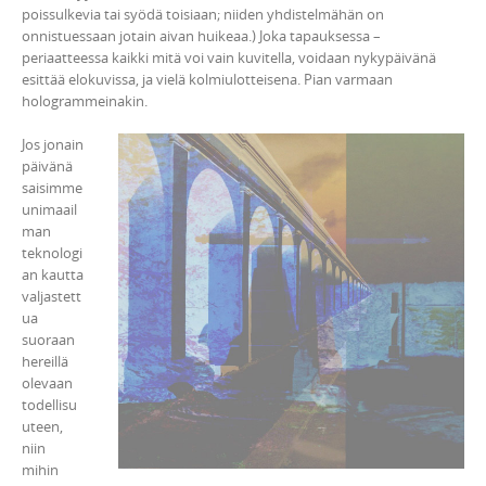
poissulkevia tai syödä toisiaan; niiden yhdistelmähän on
onnistuessaan jotain aivan huikeaa.) Joka tapauksessa –
periaatteessa kaikki mitä voi vain kuvitella, voidaan nykypäivänä
esittää elokuvissa, ja vielä kolmiulotteisena. Pian varmaan
hologrammeinakin.
Jos jonain
päivänä
saisimme
unimaail
man
teknologi
an kautta
valjastett
ua
suoraan
hereillä
olevaan
todellisu
uteen,
niin
mihin