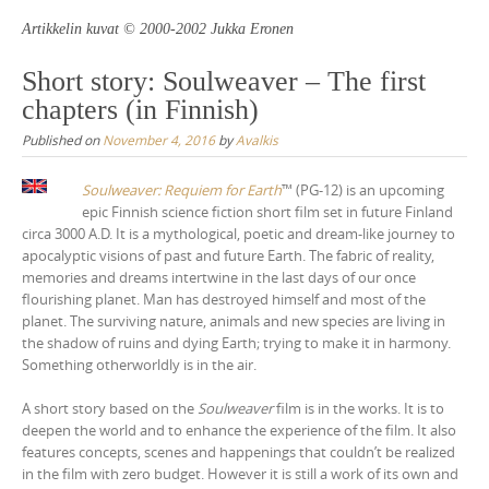
Artikkelin kuvat
©
2000-2002 Jukka Eronen
Short story: Soulweaver – The first
chapters (in Finnish)
Published on
November 4, 2016
by
Avalkis
Soulweaver: Requiem for Earth
™ (PG-12) is an upcoming
epic Finnish science fiction short film set in future Finland
circa 3000 A.D. It is a mythological, poetic and dream-like journey to
apocalyptic visions of past and future Earth. The fabric of reality,
memories and dreams intertwine in the last days of our once
flourishing planet. Man has destroyed himself and most of the
planet. The surviving nature, animals and new species are living in
the shadow of ruins and dying Earth; trying to make it in harmony.
Something otherworldly is in the air.
A short story based on the
Soulweaver
film is in the works. It is to
deepen the world and to enhance the experience of the film. It also
features concepts, scenes and happenings that couldn’t be realized
in the film with zero budget. However it is still a work of its own and