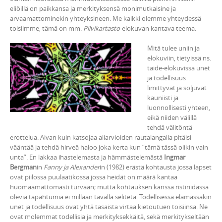
eliöillä on paikkansa ja merkityksensä monimutkaisine ja
arvaamattominekin yhteyksineen. Me kaikki olemme yhteydessä
toisiimme; tämä on mm.
Pilvikartasto
-elokuvan kantava teema.
Mitä tulee uniin ja
elokuviin, tietyissä ns.
taide-elokuvissa unet
ja todellisuus
limittyvät ja soljuvat
kauniisti ja
luonnollisesti yhteen,
eikä niiden välillä
tehdä välitöntä
erottelua. Aivan kuin katsojaa aliarvioiden rautalangalla pitäisi
vääntää ja tehdä hirveä haloo joka kerta kun “tämä tässä olikin vain
unta”. En lakkaa ihastelemasta ja hämmästelemästä
Ingmar
Bergman
in
Fanny ja Alexander
in (1982) erästä kohtausta jossa lapset
ovat piilossa puulaatikossa jossa heidät on määrä kantaa
huomaamattomasti turvaan; mutta kohtauksen kanssa ristiriidassa
olevia tapahtumia ei millään tavalla selitetä. Todellisessa elämässäkin
unet ja todellisuus ovat yhtä tasaista virtaa kietoutuen toisiinsa. Ne
ovat molemmat todellisia ja merkityksekkäitä, sekä merkitykseltään