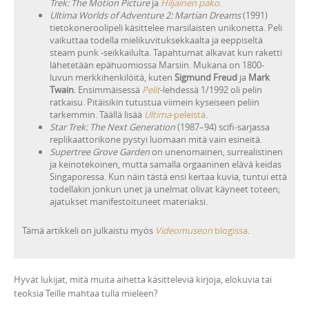
Trek: The Motion Picture
ja
Hiljainen pako
.
Ultima Worlds of Adventure 2: Martian Dreams
(1991)
tietokoneroolipeli käsittelee marsilaisten unikonetta. Peli
vaikuttaa todella mielikuvituksekkaalta ja eeppiseltä
steam punk -seikkailulta. Tapahtumat alkavat kun raketti
lähetetään epähuomiossa Marsiin. Mukana on 1800-
luvun merkkihenkilöitä, kuten
Sigmund Freud
ja
Mark
Twain
. Ensimmäisessä
Pelit
-lehdessä 1/1992 oli pelin
ratkaisu. Pitäisikin tutustua viimein kyseiseen peliin
tarkemmin. Täällä lisää
Ultima
-peleistä
.
Star Trek: The Next Generation
(1987–94) scifi-sarjassa
replikaattorikone pystyi luomaan mitä vain esineitä.
Supertree Grove Garden
on unenomainen, surrealistinen
ja keinotekoinen, mutta samalla orgaaninen elävä keidas
Singaporessa. Kun näin tästä ensi kertaa kuvia, tuntui että
todellakin jonkun unet ja unelmat olivat käyneet toteen;
ajatukset manifestoituneet materiaksi.
Tämä artikkeli on julkaistu myös
Videomuseon
blogissa
.
Hyvät lukijat, mitä muita aihetta käsitteleviä kirjoja, elokuvia tai
teoksia Teille mahtaa tulla mieleen?