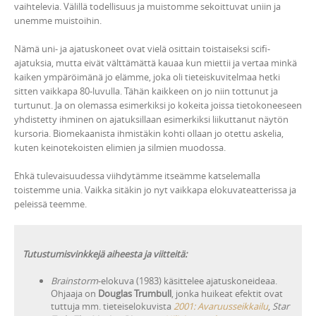
vaihtelevia. Välillä todellisuus ja muistomme sekoittuvat uniin ja
unemme muistoihin.
Nämä uni- ja ajatuskoneet ovat vielä osittain toistaiseksi scifi-
ajatuksia, mutta eivät välttämättä kauaa kun miettii ja vertaa minkä
kaiken ympäröimänä jo elämme, joka oli tieteiskuvitelmaa hetki
sitten vaikkapa 80-luvulla. Tähän kaikkeen on jo niin tottunut ja
turtunut. Ja on olemassa esimerkiksi jo kokeita joissa tietokoneeseen
yhdistetty ihminen on ajatuksillaan esimerkiksi liikuttanut näytön
kursoria. Biomekaanista ihmistäkin kohti ollaan jo otettu askelia,
kuten keinotekoisten elimien ja silmien muodossa.
Ehkä tulevaisuudessa viihdytämme itseämme katselemalla
toistemme unia. Vaikka sitäkin jo nyt vaikkapa elokuvateatterissa ja
peleissä teemme.
Tutustumisvinkkejä aiheesta ja viitteitä:
Brainstorm
-elokuva (1983) käsittelee ajatuskoneideaa.
Ohjaaja on
Douglas Trumbull
, jonka huikeat efektit ovat
tuttuja mm. tieteiselokuvista
2001: Avaruusseikkailu
,
Star