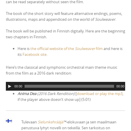
can be read separately without seen the film.
The book of the short story will feature alternative endings, poems,
illustrations, maps and appendiced on the world of
Soulweaver
.
The book will be published in Finnish digitally. Here are the beginning
two chapters in Finnish.
Here is
the official website of the
Soulweaver
film
and here is
its
Facebook site
.
Here’s the classical and symphonic orchestral main theme music
from the film as a 2016 dark rendition:
A
00:00
00:00
u
Anima Dea
(2016 Dark Rendition)
[
download or play the mp3
,
d
if the player above doesn’t show up] (5:01)
i
o
P
l
Tulevaan
Sielunkehrääjä
™
-elokuvaan ja sen maailmaan
a
perustuva lyhyt novelli on tekeillä. Sen tarkoitus on