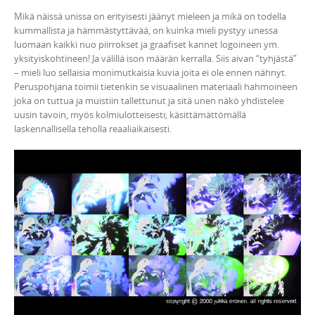
Mikä näissä unissa on erityisesti jäänyt mieleen ja mikä on todella
kummallista ja hämmästyttävää, on kuinka mieli pystyy unessa
luomaan kaikki nuo piirrokset ja graafiset kannet logoineen ym.
yksityiskohtineen! Ja välillä ison määrän kerralla. Siis aivan “tyhjästä”
– mieli luo sellaisia monimutkaisia kuvia joita ei ole ennen nähnyt.
Peruspohjana toimii tietenkin se visuaalinen materiaali hahmoineen
joka on tuttua ja muistiin tallettunut ja sitä unen näkö yhdistelee
uusin tavoin, myös kolmiulotteisesti; käsittämättömällä
laskennallisella teholla reaaliaikaisesti.