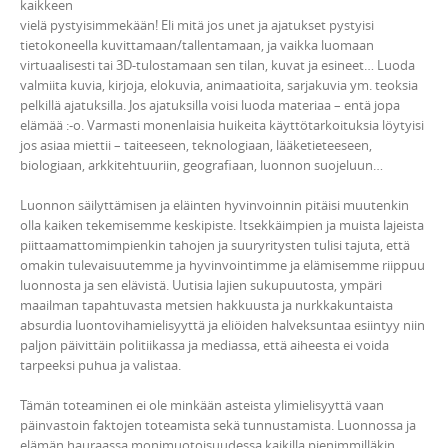
kaikkeen
vielä pystyisimmekään! Eli mitä jos unet ja ajatukset pystyisi
tietokoneella kuvittamaan/tallentamaan, ja vaikka luomaan
virtuaalisesti tai 3D-tulostamaan sen tilan, kuvat ja esineet… Luoda
valmiita kuvia, kirjoja, elokuvia, animaatioita, sarjakuvia ym. teoksia
pelkillä ajatuksilla. Jos ajatuksilla voisi luoda materiaa – entä jopa
elämää :-o. Varmasti monenlaisia huikeita käyttötarkoituksia löytyisi
jos asiaa miettii – taiteeseen, teknologiaan, lääketieteeseen,
biologiaan, arkkitehtuuriin, geografiaan, luonnon suojeluun…
Luonnon säilyttämisen ja eläinten hyvinvoinnin pitäisi muutenkin
olla kaiken tekemisemme keskipiste. Itsekkäimpien ja muista lajeista
piittaamattomimpienkin tahojen ja suuryritysten tulisi tajuta, että
omakin tulevaisuutemme ja hyvinvointimme ja elämisemme riippuu
luonnosta ja sen elävistä. Uutisia lajien sukupuutosta, ympäri
maailman tapahtuvasta metsien hakkuusta ja nurkkakuntaista
absurdia luontovihamielisyyttä ja eliöiden halveksuntaa esiintyy niin
paljon päivittäin politiikassa ja mediassa, että aiheesta ei voida
tarpeeksi puhua ja valistaa.
Tämän toteaminen ei ole minkään asteista ylimielisyyttä vaan
päinvastoin faktojen toteamista sekä tunnustamista. Luonnossa ja
elämän hauraassa monimuotoisuudessa kaikilla pienimmilläkin